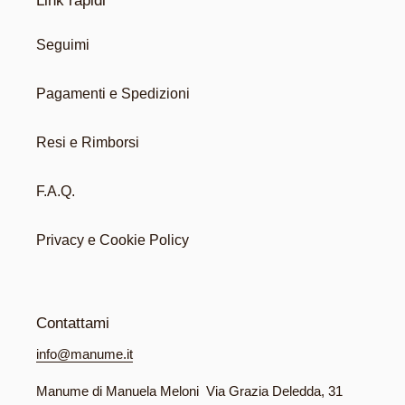
o
Link rapidi
n
Seguimi
e
Pagamenti e Spedizioni
:
Resi e Rimborsi
F.A.Q.
Privacy e Cookie Policy
Contattami
info@manume.it
Manume di Manuela Meloni Via Grazia Deledda, 31