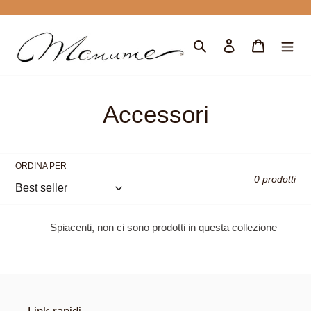
Vai
direttamente
ai
Cerca
Accedi
Carrello
contenuti
C
Accessori
o
l
ORDINA PER
0 prodotti
l
e
Spiacenti, non ci sono prodotti in questa collezione
z
i