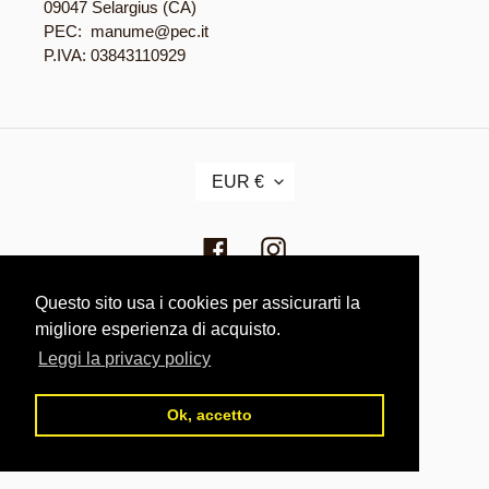
09047 Selargius (CA)
PEC: manume@pec.it
P.IVA: 03843110929
V
EUR €
A
L
U
Facebook
Instagram
T
A
Questo sito usa i cookies per assicurarti la
Metodi
migliore esperienza di acquisto.
di
pagamento
Leggi la privacy policy
© 2026,
manume9
Powered by Shopify
Ok, accetto
Privacy Policy